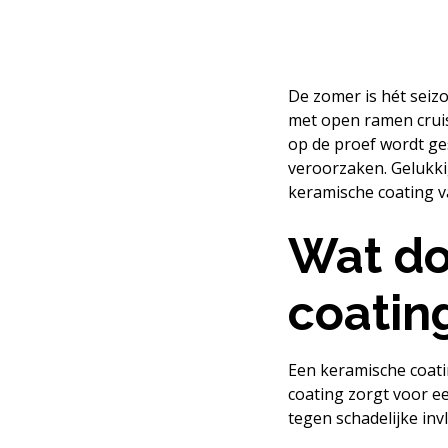
De zomer is hét seiz
met open ramen cruise
op de proef wordt ge
veroorzaken. Gelukkig
keramische
coating v
Wat do
coatin
Een keramische coati
coating zorgt voor e
tegen schadelijke inv