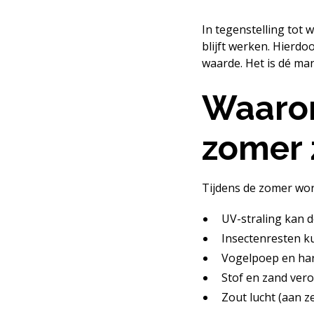
In tegenstelling tot 
blijft werken. Hierdo
waarde. Het is dé ma
Waarom
zomer 
Tijdens de zomer wor
UV-straling kan 
Insectenresten ku
Vogelpoep en hars
Stof en zand ver
Zout lucht (aan ze