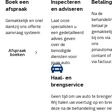
Boek een
Inspecteren
Betalin
afspraak
en adviseren
Na de
behandeli
Gemakkelijk en snel
Laat onze
betaal je
dankzij ons offerte
specialisten u
gemakkeli
aanvraag systeem.
een gedetailleerd
bij ons via
advies geven
ons
over de
pinautoma
Afspraak
benodigde
boeken
contant of
diensten voor
via factuur
jouw auto.
Haal- en
brengservice
Geen tijd om uw auto te brenge
Wij halen uw voertuig op en br
deze na de behandeling weer ne