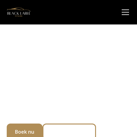
PREMIUM CAR
CLEANING &
DETAILING
GRONINGEN
Voor reinigen, polijsten en coating van je auto
Boek nu
Bekijk diensten